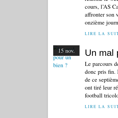
cours, l’AS C
affronter son 
onzième journé
LIRE LA SUI
15 nov.
Un mal 
Le parcours d
donc pris fin.
de ce septièm
ont tiré leur 
football tricol
LIRE LA SUI