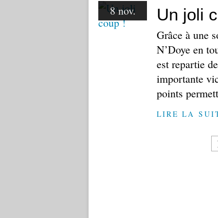
8 nov.
Un joli 
Grâce à une so
N’Doye en tou
est repartie 
importante vic
points permett
LIRE LA SUI