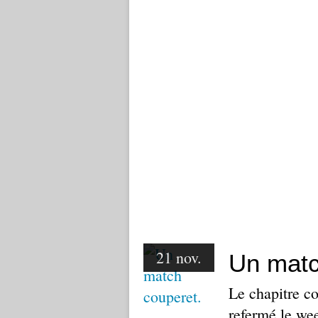
21 nov.
Un matc
Le chapitre co
refermé le we