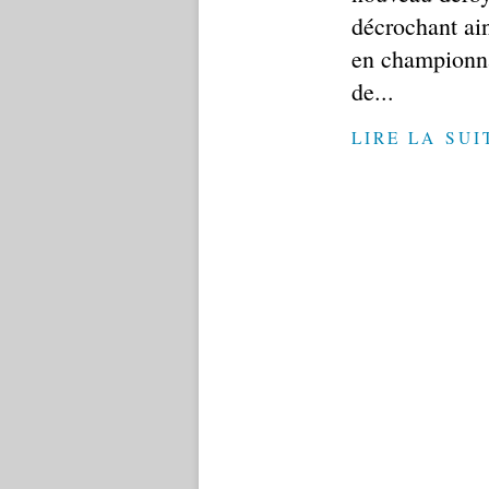
décrochant ai
en championna
de...
LIRE LA SUI