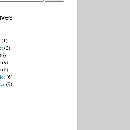
ives
t
(1)
et
(2)
(6)
l
(9)
s
(8)
ier
(6)
ier
(9)