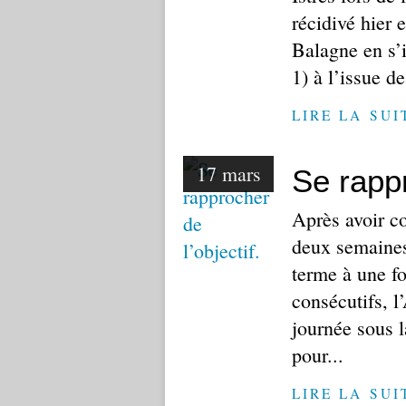
récidivé hier 
Balagne en s’i
1) à l’issue d
LIRE LA SUI
17 mars
Se rappr
Après avoir co
deux semaines 
terme à une fo
consécutifs, 
journée sous 
pour...
LIRE LA SUI