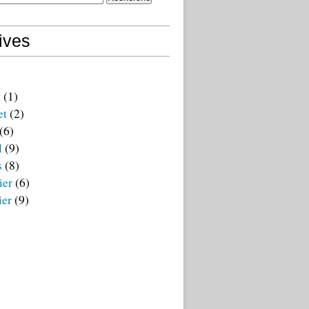
ives
t
(1)
et
(2)
(6)
l
(9)
s
(8)
ier
(6)
ier
(9)