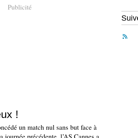
Publicité
Suiv
ux !
oncédé un match nul sans but face à
 la journée précédente, l’AS Cannes a