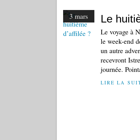
3 mars
Le huiti
Le voyage à Ni
le week-end d
un autre adver
recevront Istr
journée. Poin
LIRE LA SUI