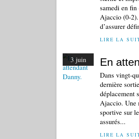
samedi en fin 
Ajaccio (0-2).
d’assurer défi
LIRE LA SUI
3 juin
En atte
Dans vingt-qu
dernière sorti
déplacement su
Ajaccio. Une 
sportive sur l
assurés...
LIRE LA SUI