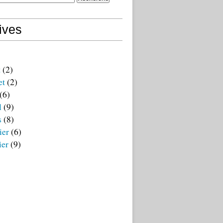
ives
t
(2)
et
(2)
(6)
l
(9)
s
(8)
ier
(6)
ier
(9)