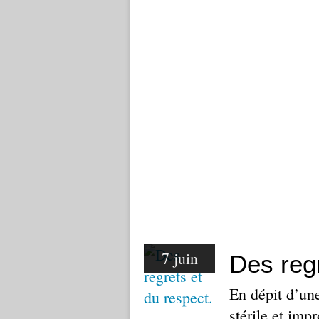
7 juin
Des regr
En dépit d’une
stérile et imp