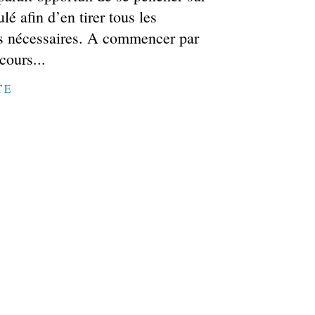
lé afin d’en tirer tous les
s nécessaires. A commencer par
cours...
TE