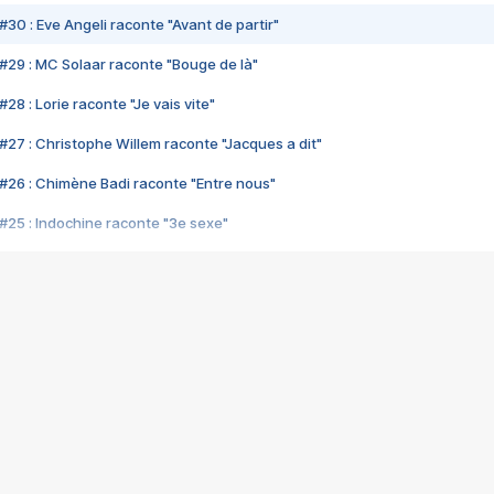
#30 : Eve Angeli raconte "Avant de partir"
#29 : MC Solaar raconte "Bouge de là"
28 : Lorie raconte "Je vais vite"
#27 : Christophe Willem raconte "Jacques a dit"
#26 : Chimène Badi raconte "Entre nous"
#25 : Indochine raconte "3e sexe"
#24 : Zaho raconte "C'est chelou"
#23 : Patrick Bruel raconte "Au café des délices"
#22 : Kyo raconte "Le chemin"
#21 : Nolwenn Leroy raconte "Cassé"
#20 : Patrick Hernandez raconte "Born to be alive"
#19 : Lorie raconte "Près de moi"