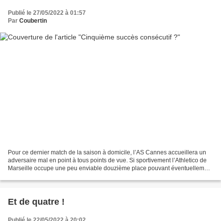
Publié le 27/05/2022 à 01:57
Par
Coubertin
Pour ce dernier match de la saison à domicile, l’AS Cannes accueillera un
adversaire mal en point à tous points de vue. Si sportivement l’Athletico de
Marseille occupe une peu enviable douzième place pouvant éventuellement
s’avérer synonyme de relégation...
Et de quatre !
Publié le 22/05/2022 à 20:02