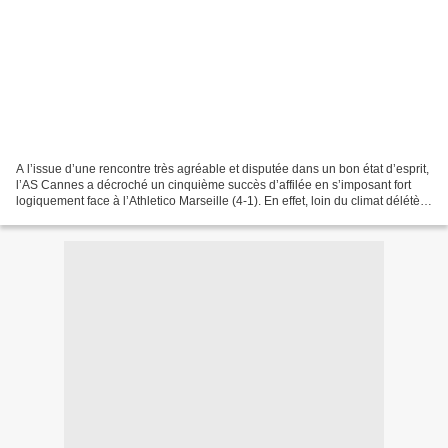
A l’issue d’une rencontre très agréable et disputée dans un bon état d’esprit,
l’AS Cannes a décroché un cinquième succès d’affilée en s’imposant fort
logiquement face à l’Athletico Marseille (4-1). En effet, loin du climat délétère
ayant émaillé le match...