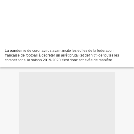
La pandémie de coronavirus ayant incité les édiles de la fédération
française de football à décréter un arrêt brutal (et définitif) de toutes les
compétitions, la saison 2019-2020 s'est donc achevée de manière
prématurée pour l'AS Cannes. En effet, à...