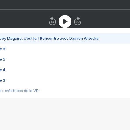
bey Maguire, c'est lui ! Rencontre avec Damien Witecka
e 6
e 5
e 4
e 3
s créatrices de la VF !
e 2
e 1
e Mektoub My Love arrive enfin ! Rencontre avec Shaïn Boumedine et Sal