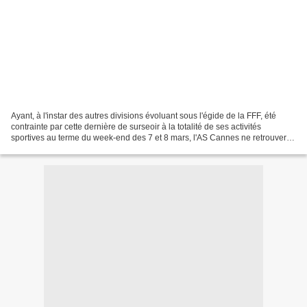
Ayant, à l'instar des autres divisions évoluant sous l'égide de la FFF, été
contrainte par cette dernière de surseoir à la totalité de ses activités
sportives au terme du week-end des 7 et 8 mars, l'AS Cannes ne retrouvera
donc pas les joies du terrain...