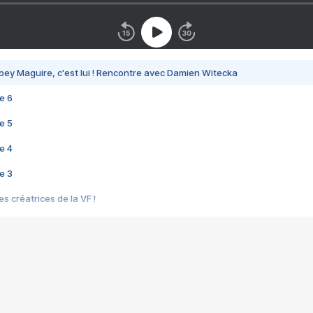
bey Maguire, c'est lui ! Rencontre avec Damien Witecka
e 6
e 5
e 4
e 3
s créatrices de la VF !
e 2
e 1
e Mektoub My Love arrive enfin ! Rencontre avec Shaïn Boumedine et Sal
i : après Toni en famille