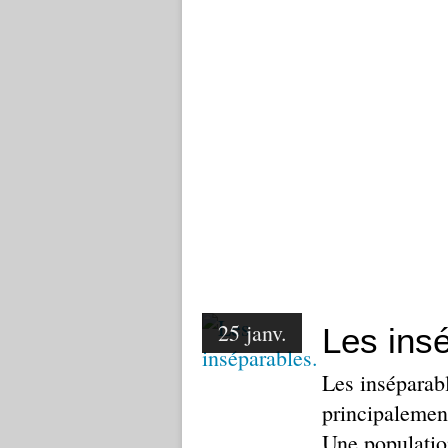
25 janv.
Les ins
Les inséparabl
principalement
Une population