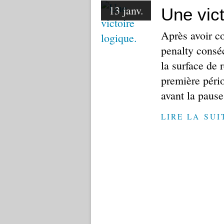
13 janv.
Une vict
Après avoir co
penalty conséc
la surface de 
première péri
avant la pause
LIRE LA SUI