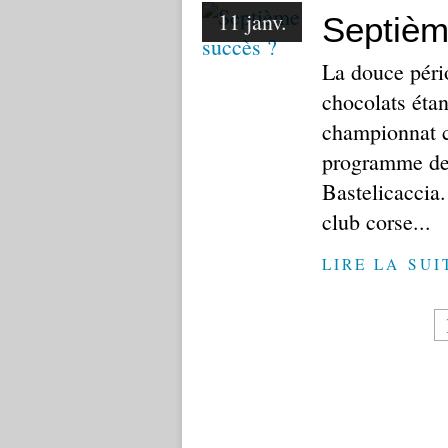
11 janv.
Septièm
La douce pério
chocolats étan
championnat 
programme des
Bastelicaccia.
club corse...
LIRE LA SUI