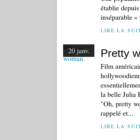
établie depuis
inséparable » t
LIRE LA SUI
20 janv.
Pretty 
Film américain
hollywoodienn
essentiellemen
la belle Julia
"Oh, pretty w
rappelé et...
LIRE LA SUI