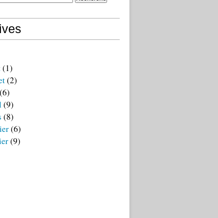
ives
t
(1)
et
(2)
(6)
l
(9)
s
(8)
ier
(6)
ier
(9)