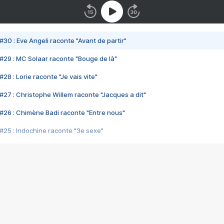
#30 : Eve Angeli raconte "Avant de partir"
#29 : MC Solaar raconte "Bouge de là"
28 : Lorie raconte "Je vais vite"
#27 : Christophe Willem raconte "Jacques a dit"
#26 : Chimène Badi raconte "Entre nous"
#25 : Indochine raconte "3e sexe"
#24 : Zaho raconte "C'est chelou"
#23 : Patrick Bruel raconte "Au café des délices"
#22 : Kyo raconte "Le chemin"
#21 : Nolwenn Leroy raconte "Cassé"
#20 : Patrick Hernandez raconte "Born to be alive"