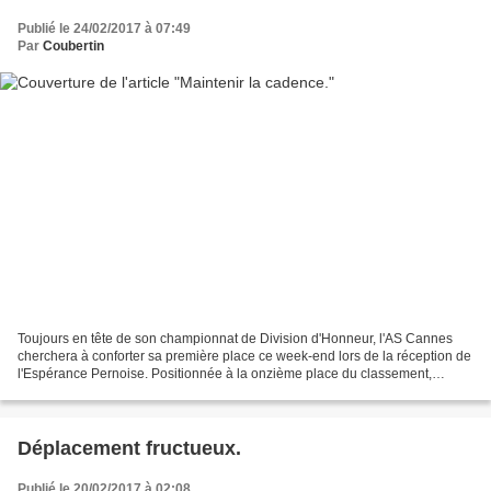
Publié le 24/02/2017 à 07:49
Par
Coubertin
Toujours en tête de son championnat de Division d'Honneur, l'AS Cannes
cherchera à conforter sa première place ce week-end lors de la réception de
l'Espérance Pernoise. Positionnée à la onzième place du classement,
l'équipe vauclusienne tentera pour sa...
Déplacement fructueux.
Publié le 20/02/2017 à 02:08