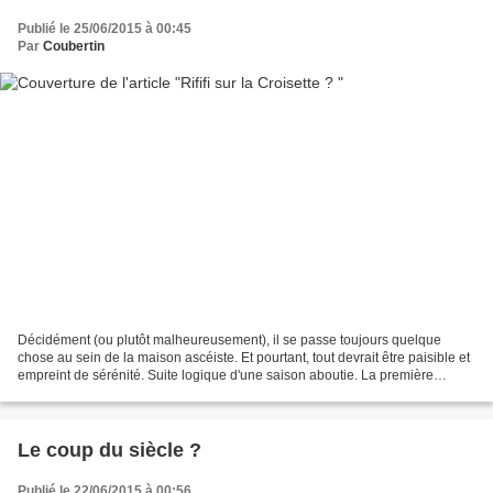
Publié le 25/06/2015 à 00:45
Par
Coubertin
Décidément (ou plutôt malheureusement), il se passe toujours quelque
chose au sein de la maison ascéiste. Et pourtant, tout devrait être paisible et
empreint de sérénité. Suite logique d'une saison aboutie. La première
depuis plus de ... deux décennies....
Le coup du siècle ?
Publié le 22/06/2015 à 00:56