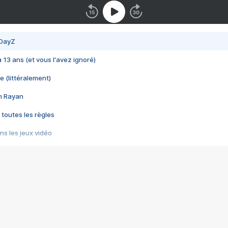
 DayZ
 a 13 ans (et vous l'avez ignoré)
e (littéralement)
im Rayan
 toutes les règles
s les jeux vidéo
us choquant de Rockstar ? - Le scandale BULLY
e plus moche de Steam
du RÊVE tourne au CAUCHEMAR
pendant 8 heures
it… à tort