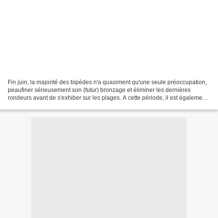
Fin juin, la majorité des bipèdes n'a quasiment qu'une seule préoccupation,
peaufiner sérieusement son (futur) bronzage et éliminer les dernières
rondeurs avant de s'exhiber sur les plages. A cette période, il est également
de coutume pour les clubs professionnels...