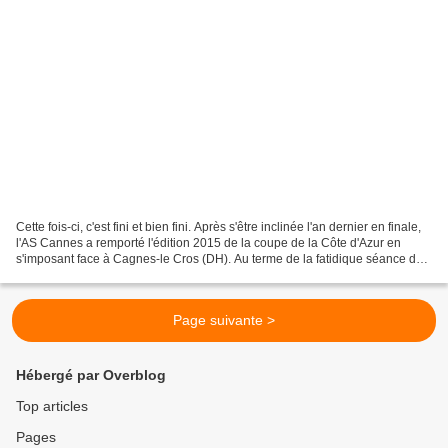
Cette fois-ci, c'est fini et bien fini. Après s'être inclinée l'an dernier en finale,
l'AS Cannes a remporté l'édition 2015 de la coupe de la Côte d'Azur en
s'imposant face à Cagnes-le Cros (DH). Au terme de la fatidique séance des
tirs aux but (4-2)....
Page suivante >
Hébergé par Overblog
Top articles
Pages