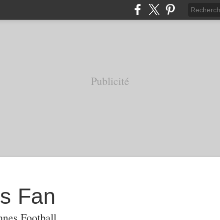
Publicité
s Fan
nnes Football