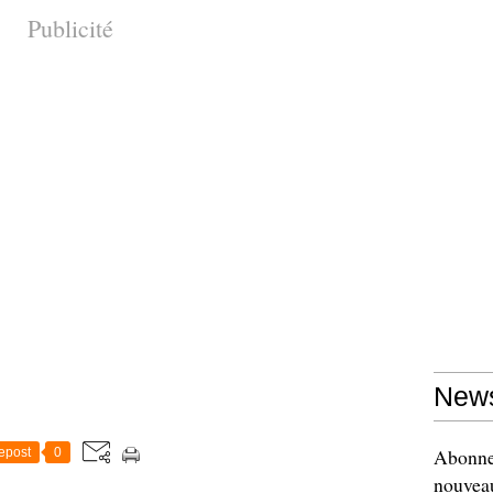
Publicité
News
Abonnez
epost
0
nouveau