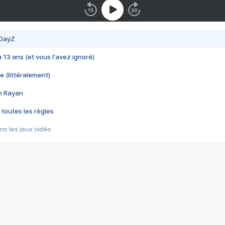
 DayZ
 a 13 ans (et vous l'avez ignoré)
e (littéralement)
im Rayan
 toutes les règles
s les jeux vidéo
us choquant de Rockstar ? - Le scandale BULLY
e plus moche de Steam
du RÊVE tourne au CAUCHEMAR
pendant 8 heures
it… à tort