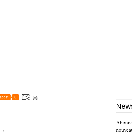
epost
0
News
Abonnez
nouveau