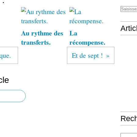
 :
Arti
Au rythme des
La
transferts.
récompense.
ique.
Et de sept !
cle
Rec