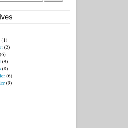
ives
t
(1)
et
(2)
(6)
l
(9)
s
(8)
ier
(6)
ier
(9)